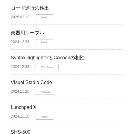
コード進行の検出
2025.02.19
Music
楽器用ケーブル
2024.12.28
Music
SyntaxHighlighterとCocoonの相性
2024.12.28
WordPress
Visual Stadio Code
2024.11.20
VSCode
Lunchpad X
2024.11.18
Music
SHS-500