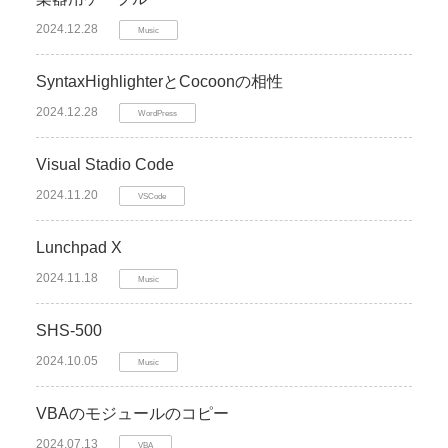
2024.12.28
Music
SyntaxHighlighterとCocoonの相性
2024.12.28
WordPress
Visual Stadio Code
2024.11.20
VSCode
Lunchpad X
2024.11.18
Music
SHS-500
2024.10.05
Music
VBAのモジュールのコピー
2024.07.13
VBA