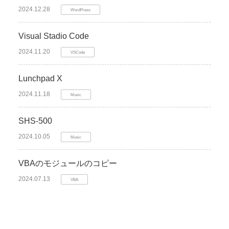
2024.12.28
WordPress
Visual Stadio Code
2024.11.20
VSCode
Lunchpad X
2024.11.18
Music
SHS-500
2024.10.05
Music
VBAのモジュールのコピー
2024.07.13
VBA