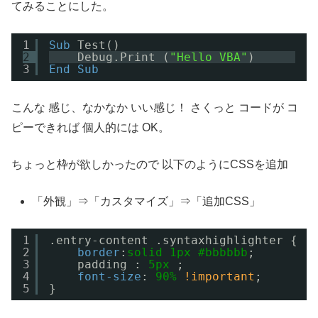
てみることにした。
1
Sub
Test()
2
Debug.Print (
"Hello VBA"
)
3
End
Sub
こんな 感じ、なかなか いい感じ！ さくっと コードが コ
ピーできれば 個人的には OK。
ちょっと枠が欲しかったので 以下のようにCSSを追加
「外観」⇒「カスタマイズ」⇒「追加CSS」
1
.entry-content .syntaxhighlighter {
2
border
:
solid
1px
#bbbbbb
;
3
padding : 
5px
;
4
font-size
: 
90%
!important
;
5
}