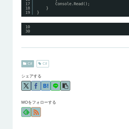
17
Console.Read();
18
}
19
}
10
30
C#
C#
シェアする
MOをフォローする