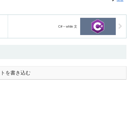
C# – while 文
ントを書き込む