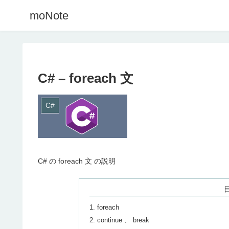
moNote
C# – foreach 文
C#
C# の foreach 文 の説明
foreach
continue 、 break