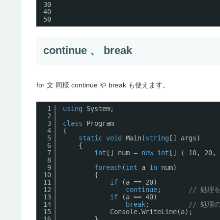
30
40
50
continue 、 break
for 文 同様 continue や break も使えます。
1
using
System;
2
3
class
Program
4
{
5
static
void
Main(
string
[] args)
6
{
7
int
[] num = 
new
int
[] { 10, 20, 
8
9
foreach
(
int
a 
in
num)
10
{
11
if
(a == 20)
12
continue
;       
// 処理
13
if
(a == 40)
14
break
;          
// 処理
15
Console.WriteLine(a);
16
}