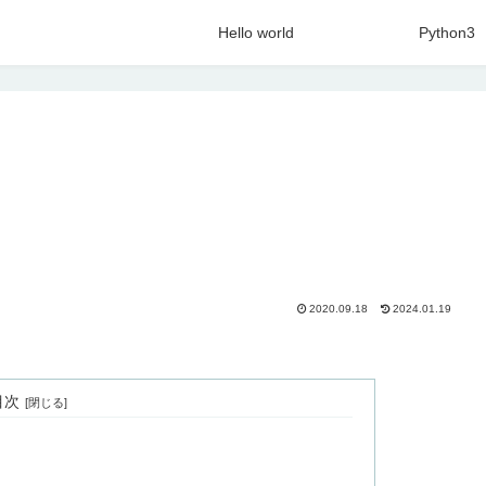
Hello world
Python3
2020.09.18
2024.01.19
目次