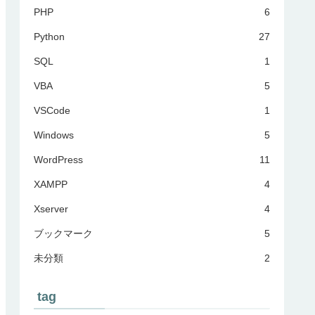
PHP
6
Python
27
SQL
1
VBA
5
VSCode
1
Windows
5
WordPress
11
XAMPP
4
Xserver
4
ブックマーク
5
未分類
2
tag