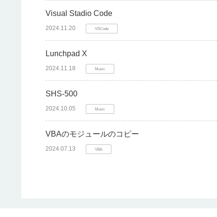
Visual Stadio Code
2024.11.20
VSCode
Lunchpad X
2024.11.18
Music
SHS-500
2024.10.05
Music
VBAのモジュールのコピー
2024.07.13
VBA