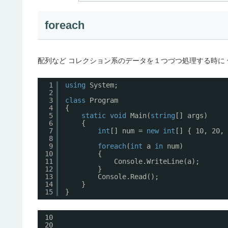
foreach
配列など コレクション系のデータを１つづつ処理する時に
1
using
System;
2
3
class
Program
4
{
5
static
void
Main(
string
[] args)
6
{
7
int
[] num = 
new
int
[] { 10, 20, 
8
9
foreach
(
int
a 
in
num)
10
{
11
Console.WriteLine(a);
12
}
13
Console.Read();
14
}
15
}
10
20