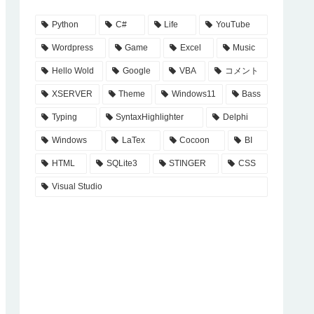
Python
C#
Life
YouTube
Wordpress
Game
Excel
Music
Hello Wold
Google
VBA
コメント
XSERVER
Theme
Windows11
Bass
Typing
SyntaxHighlighter
Delphi
Windows
LaTex
Cocoon
BI
HTML
SQLite3
STINGER
CSS
Visual Studio