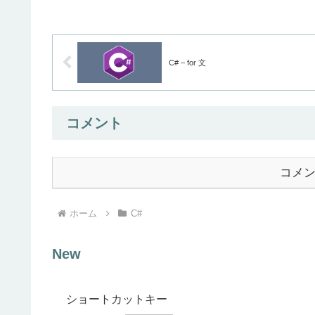
C# – for 文
コメント
コメ
ホーム
C#
New
ショートカットキー