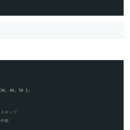
30, 40, 50 };
をスキップ
の中断