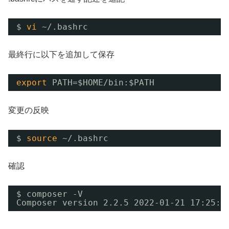
$ 
vi
~/.bashrc
最終行に以下を追加して保存
export
PATH=$HOME
/bin
:$PATH
変更の反映
$ 
source
~/.bashrc
確認
$ composer -V
Composer version 2.2.5 2022-01-21 17:25:5