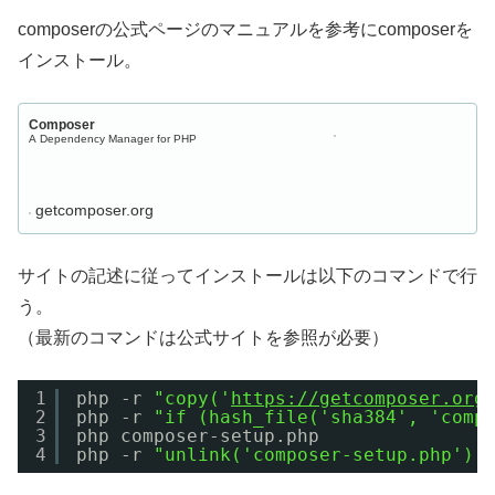
composerの公式ページのマニュアルを参考にcomposerを
インストール。
Composer
A Dependency Manager for PHP
getcomposer.org
サイトの記述に従ってインストールは以下のコマンドで行
う。
（最新のコマンドは公式サイトを参照が必要）
1
php -r 
"copy('
https://getcomposer.org
2
php -r 
"if (hash_file('sha384', 'comp
3
php composer-setup.php
4
php -r 
"unlink('composer-setup.php');