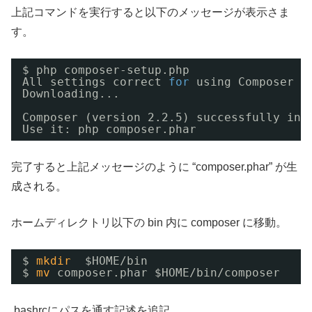
上記コマンドを実行すると以下のメッセージが表示さま
す。
$ php composer-setup.php
All settings correct 
for
using Composer
Downloading...
Composer (version 2.2.5) successfully ins
Use it: php composer.phar
完了すると上記メッセージのように “composer.phar” が生
成される。
ホームディレクトリ以下の bin 内に composer に移動。
$ 
mkdir
$HOME
/bin
$ 
mv
composer.phar $HOME
/bin/composer
.bashrcにパスを通す記述を追記