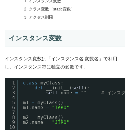
インスタンス変数
クラス変数（static変数）
アクセス制限
インスタンス変数
インスタンス変数は「インスタンス名.変数名」で利用
し、インスタンス毎に独立の変数です。
1
class
myClass:
2
def
__init__(
self
):
3
self
.name 
=
""     
# インスタ
4
5
m1 
=
myClass()
6
m1.name 
=
"TARO"
7
8
m2 
=
myClass()
9
m2.name 
=
"JIRO"
10