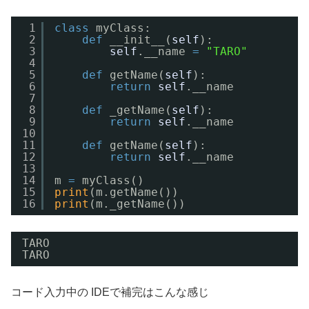
1
class
myClass:
2
def
__init__(
self
):
3
self
.__name 
=
"TARO"
4
5
def
getName(
self
):
6
return
self
.__name
7
8
def
_getName(
self
):
9
return
self
.__name
10
11
def
getName(
self
):
12
return
self
.__name
13
14
m 
=
myClass()
15
print
(m.getName())
16
print
(m._getName())
TARO
TARO
コード入力中の IDEで補完はこんな感じ