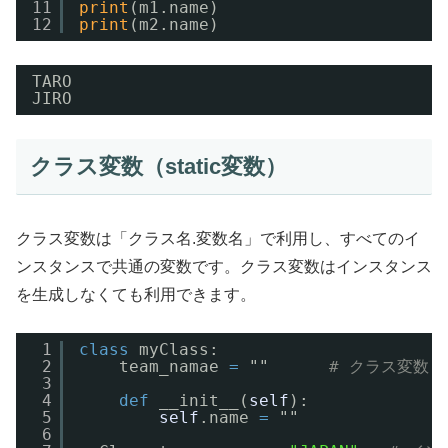
11
print
(m1.name)
12
print
(m2.name)
TARO
JIRO
クラス変数（static変数）
クラス変数は「クラス名.変数名」で利用し、すべてのイ
ンスタンスで共通の変数です。クラス変数はインスタンス
を生成しなくても利用できます。
1
class
myClass:
2
team_namae 
=
""      
# クラス変数
3
4
def
__init__(
self
):
5
self
.name 
=
""
6