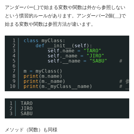
アンダーバー(
_
)で始まる変数や関数は外から参照しない
という慣習的ルールがあります。アンダーバー2個(
__
)で
始まる変数や関数は参照方法が違います。
1
class
myClass:
2
def
__init__(
self
):
3
self
.name 
=
"TARO"
4
self
._name 
=
"JIRO"
5
self
.__name 
=
"SABU"
# 
6
7
m 
=
myClass()
8
print
(m.name)               
9
print
(m._name)                  
# 参
10
print
(m._myClass__name)         
# _
1
TARO
2
JIRO
3
SABU
メソッド（関数）も同様