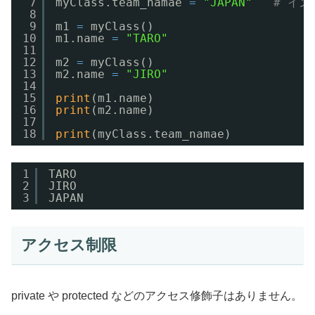
7
myClass.team_namae 
=
"JAPAN"
# イ
8
9
m1 
=
myClass()
10
m1.name 
=
"TARO"
11
12
m2 
=
myClass()
13
m2.name 
=
"JIRO"
14
15
print
(m1.name)
16
print
(m2.name)
17
18
print
(myClass.team_namae)
1
TARO
2
JIRO
3
JAPAN
アクセス制限
private や protected などのアクセス修飾子はありません。