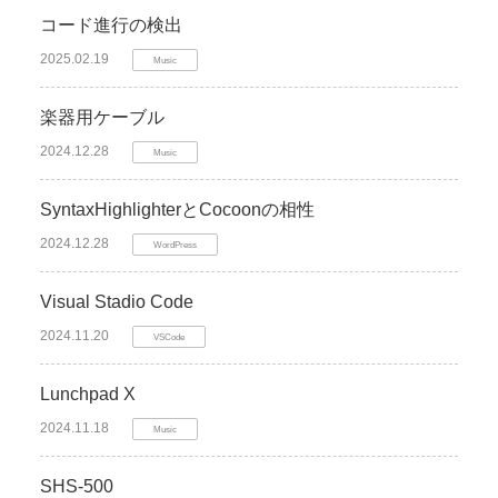
コード進行の検出
2025.02.19
Music
楽器用ケーブル
2024.12.28
Music
SyntaxHighlighterとCocoonの相性
2024.12.28
WordPress
Visual Stadio Code
2024.11.20
VSCode
Lunchpad X
2024.11.18
Music
SHS-500